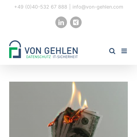
Zum
+49 (0)40-532 67 888
|
info@von-gehlen.com
Inhalt
springen
LinkedIn
Xing