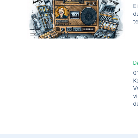
E
d
t
D
0
K
V
v
d