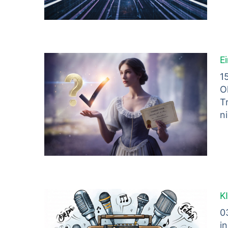
E
1
O
T
n
K
0
i