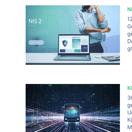
N
1
G
g
D
g
K
3
g
U
Kü
M