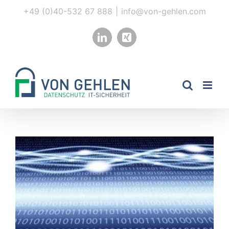
Zum
+49 (0)40-532 67 888
|
info@von-gehlen.com
Inhalt
springen
LinkedIn
Xing