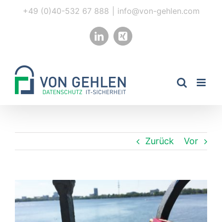
Zum
+49 (0)40-532 67 888
|
info@von-gehlen.com
Inhalt
springen
LinkedIn
Xing
Zurück
Vor